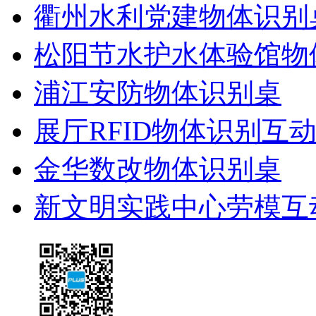
衢州水利党建物体识别
松阳节水护水体验馆物
浦江安防物体识别桌
展厅RFID物体识别互
金华数改物体识别桌
新文明实践中心劳模互