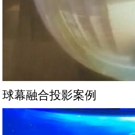
球幕融合投影案例