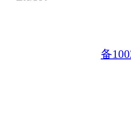
友情链
Copyright@ 2020
备100