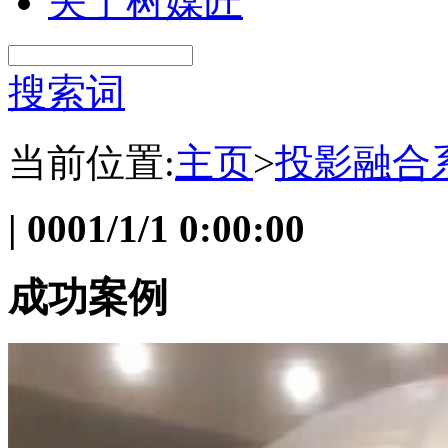
关于树媒匠
搜索词
当前位置:
主页
>
投影融合
| 0001/1/1 0:00:00
成功案例